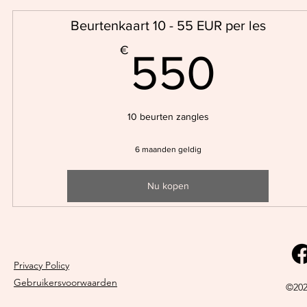
Beurtenkaart 10 - 55 EUR per les
550
€
550
10 beurten zangles
6 maanden geldig
Nu kopen
Privacy Policy
Gebruikersvoorwaarden
©202